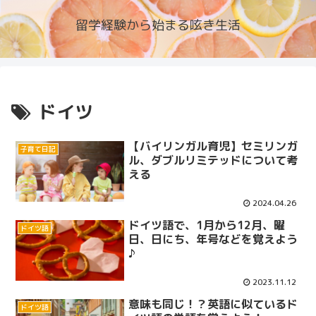
留学経験から始まる呟き生活
ドイツ
【バイリンガル育児】セミリンガ
子育て日記
ル、ダブルリミテッドについて考
える
2024.04.26
ドイツ語で、1月から12月、曜
ドイツ語
日、日にち、年号などを覚えよう
♪
2023.11.12
意味も同じ！？英語に似ているド
ドイツ語