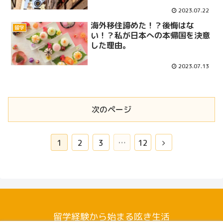
2023.07.22
海外移住諦めた！？後悔はな
留学
い！？私が日本への本帰国を決意
した理由。
2023.07.13
次のページ
次
1
2
3
…
12
へ
留学経験から始まる呟き生活