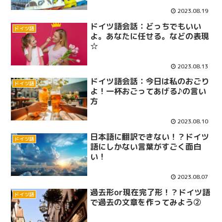
2023.08.19
ドイツ語会話：どっちでもいい
ドイツ語
よ。あなたに任せる。などの表現
☆
2023.08.13
ドイツ語会話：今日は私のおごり
ドイツ語
よ！一杯おごってあげる♪の言い
方
2023.08.10
日本語に翻訳できない！？ドイツ
ドイツ語
語にしかない言葉がすごく面白
い！
2023.08.07
過去形or現在完了形！？ドイツ語
ドイツ語
で過去の文章を作ってみよう②