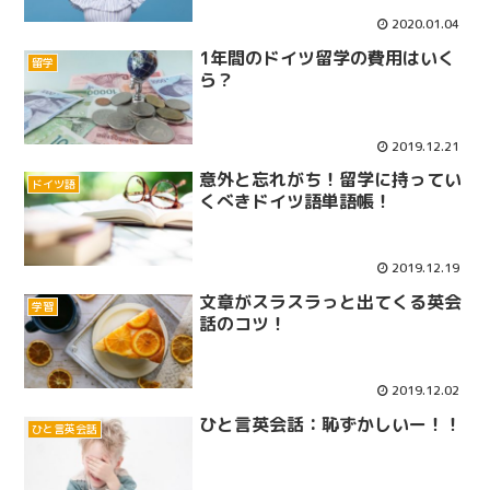
2020.01.04
1年間のドイツ留学の費用はいく
留学
ら？
2019.12.21
意外と忘れがち！留学に持ってい
ドイツ語
くべきドイツ語単語帳！
2019.12.19
文章がスラスラっと出てくる英会
学習
話のコツ！
2019.12.02
ひと言英会話：恥ずかしいー！！
ひと言英会話