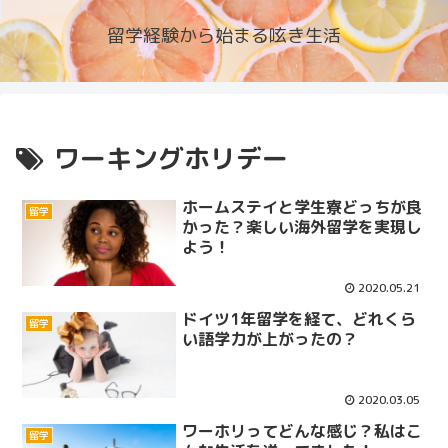
留学経験から始まる呟き生活
ワーキングホリデー
ホームステイと学生寮どっちが良
留学
かった？楽しい海外留学を実現し
よう！
2020.05.21
ドイツ1年留学を経て、どれくら
留学
い語学力が上がったの？
2020.03.05
ワーホリってどんな感じ？私はこ
留学