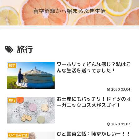
留学経験から始まる呟き生活
旅行
ワーホリってどんな感じ？私はこ
留学
んな生活を送ってました！
2020.03.04
お土産にもバッチリ！ドイツのオ
旅行
ーガニックコスメがスゴイ！
2020.01.07
ひと言英会話：恥ずかしいー！！
ひと言英会話