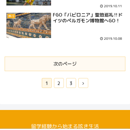
2019.10.11
FGO「バビロニア」聖地巡礼‼ド
旅行
イツのペルガモン博物館へGO！
2019.10.08
次のページ
次
1
2
3
へ
留学経験から始まる呟き生活