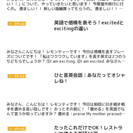
い！！」について、やっていきたいと思います！ 今度海外旅行に行
くの。 羨ましい！！ 新しい指輪買ってもらうの。 羨ましい！！ い
ろいろな場面で出てきますよね！ それでは始めまし...
英語で感情を表そう！excitedと
ひと言英会話
excitingの違い
みなさんこんにちは！ レモンティーです！ 今日は感情を表すフレー
ズについてです！ 「私はワクワクしています」を表す英文は2つのう
ちどちらでしょうか？ ①I am exciting. ②I am excited. みなさんが
つまずきやすいこの...
ひと言英会話：あなたってオシャ
ひと言英会話
レね！
みなさん、こんにちは！ レモンティです！ 今日は前回に引き続き相
手を褒める言い回しです！ おっとその前に！ 「褒める」を英語でな
んて言うか知っていますか？ 褒める：praise My mother praised
me. (母は私を褒めた)...
たったこれだけでOK！レストラ
ひと言英会話