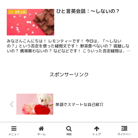
謝るとき、謝罪をするときに...
ひと言英会話：～しないの？
ひと言英会話
みなさんこんにちは！ レモンティーです！ 今日は、「～しない
の？」という否定を使った疑問文です！ 野菜食べないの？ 宿題しな
いの？ 携帯買わないの？ などなどです！ こういった否定疑問は、質
問に対する答え方がちょっとややこしいんですよね・・...
スポンサーリンク
英語でスマートな自己紹介
eins, zwei, drei！ドイツ語の数字を学ぼ
メニュー
ホーム
検索
トップ
サイドバー
う