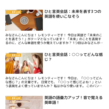
ひと言英会話：未来を表す3つの
ひと言英会話
英語を使いこなそう
みなさんこんにちは！ レモンティーです！ 今日は英語で「未来のこ
とを表そう！」がテーマとなっています！ 「未来」のことを表現す
るのに、どんな単語を使うか覚えていますか？ 1つ目はみなさんが良
く知っている”will”ですね。ただ、これは確かに...
ひと言英会話：○○ってどんな感
ひと言英会話
じ？
みなさんこんにちは！ レモンティーです！ 今日は、「○○ってどん
な感じ？」の文章です。 日常でも、「○○って感じだよね！」とい
う表現をよく使っていませんか？ 私はかなり使います。 このバンド
どんな感じ？ あの子どんな感じ？ 子供の時ってどん...
英語の語彙力アップ！音で覚える
ひと言英会話
英単語！