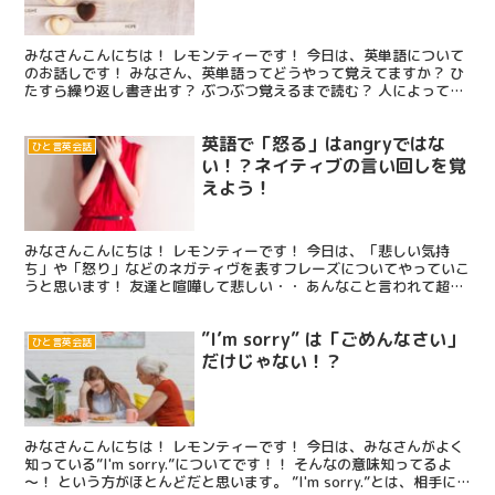
みなさんこんにちは！ レモンティーです！ 今日は、英単語について
のお話しです！ みなさん、英単語ってどうやって覚えてますか？ ひ
たすら繰り返し書き出す？ ぶつぶつ覚えるまで読む？ 人によって覚
え方はさまざまですよね。 私は単語をひたすら書い...
英語で「怒る」はangryではな
ひと言英会話
い！？ネイティブの言い回しを覚
えよう！
みなさんこんにちは！ レモンティーです！ 今日は、「悲しい気持
ち」や「怒り」などのネガティヴを表すフレーズについてやっていこ
うと思います！ 友達と喧嘩して悲しい・・ あんなこと言われて超腹
が立った！ なーんてこと、ありますよね。 このような...
”I’m sorry” は「ごめんなさい」
ひと言英会話
だけじゃない！？
みなさんこんにちは！ レモンティーです！ 今日は、みなさんがよく
知っている”I'm sorry.”についてです！！ そんなの意味知ってるよ
～！ という方がほとんどだと思います。 ”I'm sorry.”とは、相手に