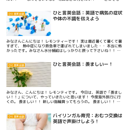
いよ。 今日は何する？ － なんでもいいよ。...
ひと言英会話：英語で病気の症状
ひと言英会話
や体の不調を伝えよう
みなさんこんにちは！ レモンティーです！ 実は最近暑くて暑くて暑
すぎて、 熱中症になり救急車で運ばれてしまいました・・ 本当に怖
かったです。みなさん水分補給はしっかりと摂って下さいね！！ そ
れと、今回は日本での出来事だったのでスムーズに救急...
ひと言英会話：羨ましいー！
ひと言英会話
みなさん、こんにちは！ レモンティです。 今日は、英語で「羨まし
い！！」について、やっていきたいと思います！ 今度海外旅行に行
くの。 羨ましい！！ 新しい指輪買ってもらうの。 羨ましい！！ い
ろいろな場面で出てきますよね！ それでは始めまし...
バイリンガル育児：おむつ交換は
ひと言英会話
英語で声掛けしよう！