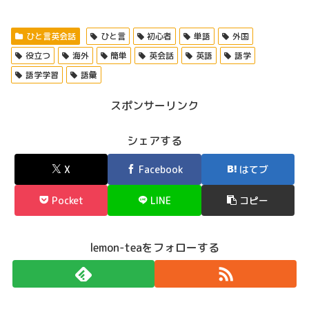
ひと言英会話
ひと言
初心者
単語
外国
役立つ
海外
簡単
英会話
英語
語学
語学学習
語彙
スポンサーリンク
シェアする
X
Facebook
はてブ
Pocket
LINE
コピー
lemon-teaをフォローする