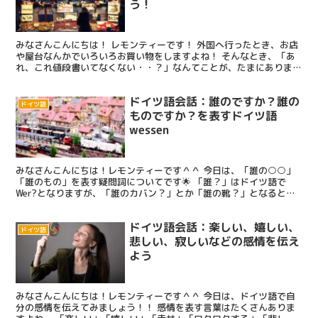
う！
みなさんこんにちは！ レモンティーです！ 外国へ行ったとき、お店
や屋台なんかでいろいろお買い物をしますよね！ そんなとき、「あ
れ、これ値段書いてなくない・・？」なんてことが、たまにありま
す！ せっかく気になってるのに値段がわからないから買え...
ドイツ語会話：誰のですか？誰の
ドイツ語
ものですか？を表すドイツ語
wessen
みなさんこんにちは！レモンティーです＾＾ 今日は、「誰の○○」
「誰のもの」を表す疑問詞についてです🌟 「誰？」はドイツ語で
Wer?となりますが、「誰のカバン？」とか「誰の靴？」となると少
し形が変化するので、一緒にチェックしていきましょう♪ ...
ドイツ語会話：楽しい、嬉しい、
ドイツ語
悲しい、寂しいなどの感情を伝え
よう
みなさんこんにちは！レモンティーです＾＾ 今日は、ドイツ語で自
分の感情を伝えてみましょう！！ 感情を表す言葉はたくさんありま