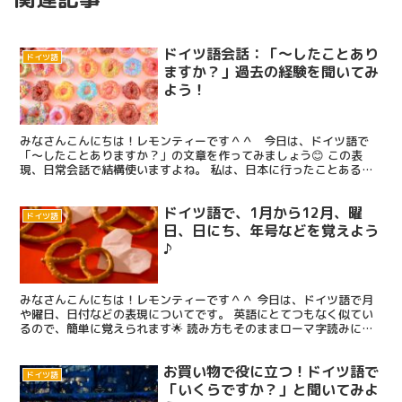
ドイツ語会話：「～したことあり
ドイツ語
ますか？」過去の経験を聞いてみ
よう！
みなさんこんにちは！レモンティーです＾＾ 今日は、ドイツ語で
「～したことありますか？」の文章を作ってみましょう😊 この表
現、日常会話で結構使いますよね。 私は、日本に行ったことある？
とか、このアニメ見たことある？とかよく聞いていたので、...
ドイツ語で、1月から12月、曜
ドイツ語
日、日にち、年号などを覚えよう
♪
みなさんこんにちは！レモンティーです＾＾ 今日は、ドイツ語で月
や曜日、日付などの表現についてです。 英語にとてつもなく似てい
るので、簡単に覚えられます🌟 読み方もそのままローマ字読みに近
いので発音もしやすいです！ 今日は数字がたくさん出てく...
お買い物で役に立つ！ドイツ語で
ドイツ語
「いくらですか？」と聞いてみよ