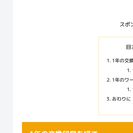
スポ
目
1年の交
1年のワ
おわりに