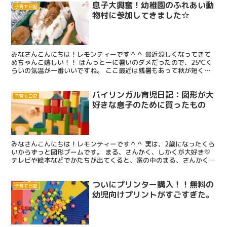
息子大興奮！幼稚園のふれあい動
子育て日記
物村に参加してきました☆
みなさんこんにちは！レモンティーです＾＾ 最近涼しくなってきて
めちゃんこ嬉しい！！ ほんっとーに暑いのダメだったので、25℃く
らいの気温が一番いいですね。 ここ最近は残暑もあって秋が短くな
ってきてるけど、3か月くらいこの気温のままでいてほし...
バイリンガル育児日記：図形が大
子育て日記
好きな息子のために買ったもの
みなさんこんにちは！レモンティーです＾＾ 実は、2歳になったくら
いからずっと図形ブームです。 まる、さんかく、しかくが大好き💛
テレビや絵本などでかたちが出てくると、家の中のまる、さんかく、
しかく、ひし形、ハート、ほし、などなどを持ってきて...
ついにプリンター購入！！無料の
子育て日記
幼児向けプリントがすごすぎた。