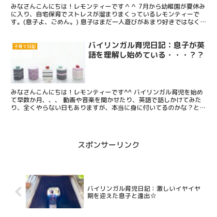
みなさんこんにちは！レモンティーです＾＾ 7月から幼稚園が夏休み
に入り、自宅保育でストレスが溜まりまくっているレモンティーで
す。(息子よ、ごめん。) 息子はまだ一人遊びがあまり好きではなく
て、いつもママと一緒でなければやる気が起きない男子な...
バイリンガル育児日記：息子が英
子育て日記
語を理解し始めている・・・？？
みなさんこんにちは！レモンティーです^^ バイリンガル育児を始め
て早数か月、、、 動画や音楽を聞かせたり、英語で話しかけてみた
り、全くやらない日もありますが、本当に身に付いてるのかな？と不
安になる日々を送っております。 まだ9ヵ月だからむし...
スポンサーリンク
バイリンガル育児日記：激しいイヤイヤ
期を迎えた息子と遠出☆