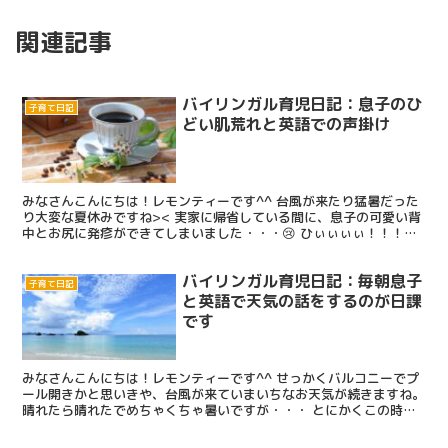
関連記事
バイリンガル育児日記：息子のひ
子育て日記
どい肌荒れと英語での声掛け
みなさんこんにちは！レモンティーです^^ 台風が来たり猛暑だった
り大変な夏休みですね>< 実家に帰省している間に、息子の可愛い背
中とお尻に発疹ができてしまいました・・・😢 ひぃぃぃぃ！！！！
痛々しい😢 最初は汗疹かな？？って思ってたんだけど...
バイリンガル育児日記：毎朝息子
子育て日記
と英語で天気の話をするのが日課
です
みなさんこんにちは！レモンティーです^^ せっかくバルコニーでプ
ール開きかと思いきや、台風が来ていまいちなお天気が続きますね。
晴れたら晴れたでめちゃくちゃ暑いですが・・・ とにかくこの時期
は熱中症に気をつけないといけませんね！！ 実は一昨...