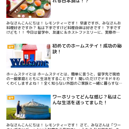
れる日本食は！？
みなさんこんにちは！ レモンティーです！ 早速ですが、みなさんお
料理好きですか？ 私は下手ですけど料理自体は好きです！ 下手です
けども！！ 今日は留学中、友達に＆ホストファミリーに、実際作っ
て喜んでもらえた日本食をご紹介したいと思います！ ...
初めてのホームステイ！成功の秘
留学
訣！
ホームステイとは ホームステイとは、簡単に言うと、留学先で現地
の一般家庭とともに生活をすることです！ 聞いただけでドキドキわ
くわくしますよね！！全く知らない外国のご家族と一緒に暮らすなん
て！ ちなみに私は、オーストラリア(超短期)とドイツ(...
ワーホリってどんな感じ？私はこ
留学
んな生活を送ってました！
みなさんこんにちは！ レモンティーです！ さて、みなさんは「ワー