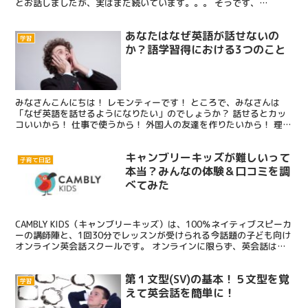
とお話しましたが、実はまだ続いています。。。 そうです、
morning sicknessが終わらないのです・・・！...
あなたはなぜ英語が話せないの
学習
か？語学習得における3つのこと
みなさんこんにちは！ レモンティーです！ ところで、みなさんは
「なぜ英語を話せるようになりたい」のでしょうか？ 話せるとカッ
コいいから！ 仕事で使うから！ 外国人の友達を作りたいから！ 理由
はたくさんあると思います。 しかし、英語が話せるよ...
キャンブリーキッズが難しいって
子育て日記
本当？みんなの体験＆口コミを調
べてみた
CAMBLY KIDS（キャンブリーキッズ）は、100％ネイティブスピーカ
ーの講師陣と、1回30分でレッスンが受けられる今話題の子ども向け
オンライン英会話スクールです。 オンラインに限らず、英会話は、
子どもにさせたい習い事ランキング上位です...
第１文型(SV)の基本！５文型を覚
学習
えて英会話を簡単に！