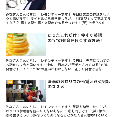
みなさんこんにちは！ レモンティーです！ 今日は文法のお話をしよ
うと思います！ タイトルにも書きましたが、「5文型」って覚えてま
すか？？ 第１文型～第５文型まであるやつです！(笑) おそらく中学
生の時に習ったはず！ 英語の文章は、ざっと5つ...
たったこれだけ！今すぐ英語
学習
の”r”の発音を良くする方法！
みなさんこんにちは！ レモンティーです！ 今日は、発音についての
お話をしようと思います！ 特に、日本人が苦手とされている”ｒ”の
発音です！！ ”L”と”R”の違いがわからない、正しく発音できな
い、、などなどそんなお悩みを持っているあなた！！...
漫画の名セリフから覚える英会話
学習
のススメ
みなさんこんにちは！ レモンティーです！ 英語を勉強したいけど、
がっつり参考書を読みたくないあなた！ 私も同じです！(笑) 確かに
参考書やそういう教材ってためになることがたくさん書かれていて、