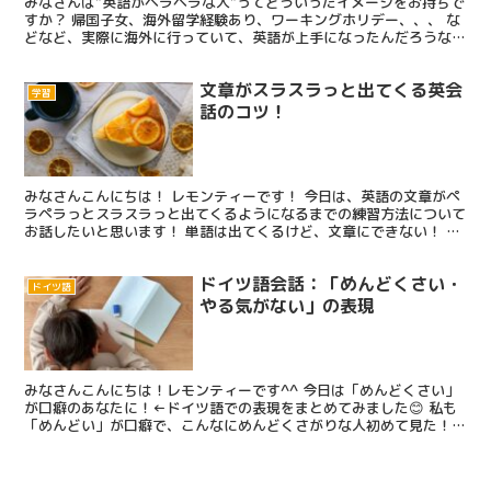
みなさんは”英語がペラペラな人”ってどういったイメージをお持ちで
すか？ 帰国子女、海外留学経験あり、ワーキングホリデー、、、 な
どなど、実際に海外に行っていて、英語が上手になったんだろうなあ
と思っている方がほとんどだと思います。 実際にそう...
文章がスラスラっと出てくる英会
学習
話のコツ！
みなさんこんにちは！ レモンティーです！ 今日は、英語の文章がペ
ラペラっとスラスラっと出てくるようになるまでの練習方法について
お話したいと思います！ 単語は出てくるけど、文章にできない！ そ
んなお悩みの方、いらっしゃいませんか？なぜ文章が出...
ドイツ語会話：「めんどくさい・
ドイツ語
やる気がない」の表現
みなさんこんにちは！レモンティーです^^ 今日は「めんどくさい」
が口癖のあなたに！←ドイツ語での表現をまとめてみました😊 私も
「めんどい」が口癖で、こんなにめんどくさがりな人初めて見た！と
言われるくらいのめんどくさがりですが、できればこのよ...