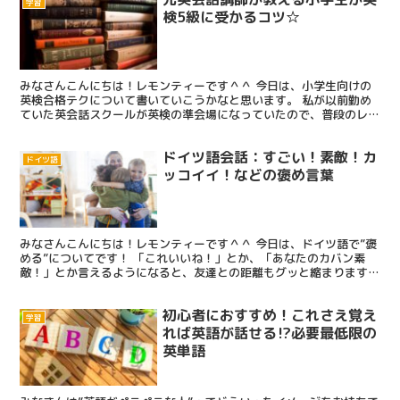
学習
検5級に受かるコツ☆
みなさんこんにちは！レモンティーです＾＾ 今日は、小学生向けの
英検合格テクについて書いていこうかなと思います。 私が以前勤め
ていた英会話スクールが英検の準会場になっていたので、普段のレッ
スン＋英検対策をしていました。 英検5級は、早くて小学...
ドイツ語会話：すごい！素敵！カ
ドイツ語
ッコイイ！などの褒め言葉
みなさんこんにちは！レモンティーです＾＾ 今日は、ドイツ語で”褒
める”についてです！ 「これいいね！」とか、「あなたのカバン素
敵！」とか言えるようになると、友達との距離もグッと縮まります
^^ それに、こんな風にさり気なく相手のこと褒められる...
初心者におすすめ！これさえ覚え
学習
れば英語が話せる⁉必要最低限の
英単語