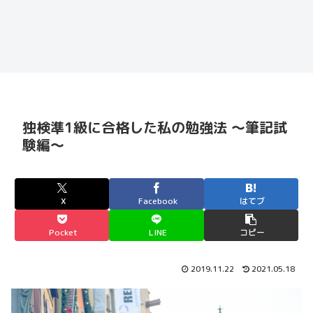
独検準1級に合格した私の勉強法 ～筆記試
験編～
X
Facebook
はてブ
Pocket
LINE
コピー
2019.11.22
2021.05.18