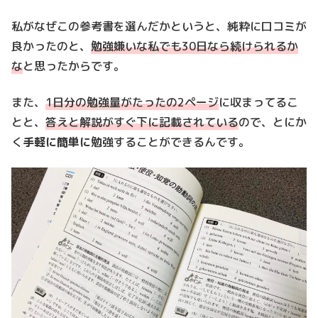
私がなぜこの参考書を選んだかというと、純粋に口コミが
良かったのと、
勉強嫌いな私でも30日なら続けられるか
な
と思ったからです。
また、
1日分の勉強量がたったの2ページ
に収まってるこ
とと、
答えと解説がすぐ下に記載されている
ので、とにか
く
手軽に簡単に
勉強することができるんです。