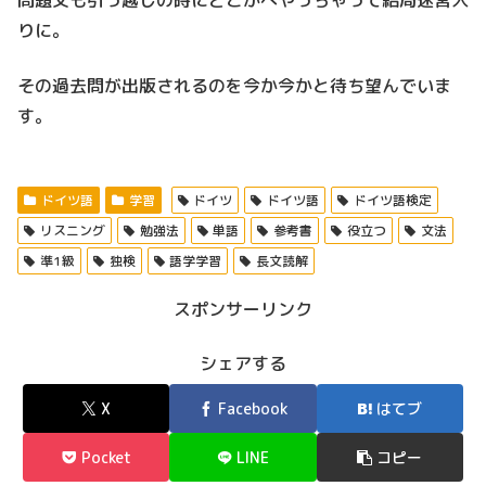
問題文も引っ越しの時にどこかへやっちゃって結局迷宮入
りに。
その過去問が出版されるのを今か今かと待ち望んでいま
す。
ドイツ語
学習
ドイツ
ドイツ語
ドイツ語検定
リスニング
勉強法
単語
参考書
役立つ
文法
準1級
独検
語学学習
長文読解
スポンサーリンク
シェアする
X
Facebook
はてブ
Pocket
LINE
コピー