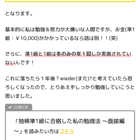
となります。
基本的に私は勉強＆努力が大嫌いな人間ですが、お金(準1
級：￥10,000)がかかっているなら話は別！！(笑)
さらに、
準1級と1級は
冬のみの年１回
しか実施されてい
ない
んです！
これに落ちたら１年後？wieder(また)?と考えていたら恐
ろしくなったので、とりあえずしっかり勉強していこうと
思いました。
独検準1級に合格した私の勉強法 ～面接編
「
～
」を読みたい方は
コチラ