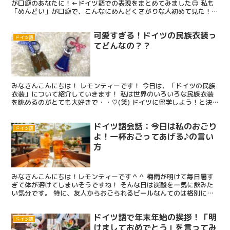
が口癖のあなたに！←ドイツ語での表現をまとめてみました😊 私も
「めんどい」が口癖で、こんなにめんどくさがりな人初めて見た！と
言われるくらいのめんどくさがりですが、できればこのよ...
可愛すぎる！ドイツの民族衣装っ
ドイツ語
てどんなの？？
みなさんこんにちは！ レモンティーです！ 今日は、「ドイツの民族
衣装」について紹介していきます！ 私は世界のいろいろな民族衣装
を眺めるのがとても大好きで・・♡(笑) ドイツに留学しよう！と決
めたときも、ドイツの民族衣装絶対着てやる！！と意気...
ドイツ語会話：今日は私のおごり
ドイツ語
よ！一杯おごってあげる♪の言い
方
みなさんこんにちは！レモンティーです＾＾ 梅雨が明けて毎日暑す
ぎて体が溶けてしまいそうですね！ そんな日は炭酸を一気に飲みた
い気分です。 特に、友人からおごられるビールなんてのは格別に美
味しい！！！😊(笑) ということで、今日のテーマは、「...
ドイツ語で年末年始の挨拶！「明
ドイツ語
けましておめでとう」を言ってみ