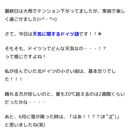
最終日は大雨でテンション下がってましたが、家族で楽し
く過ごせました(=^・^=)
さて、今日は
天気に関するドイツ語
です！！🌟
そもそも、ドイツってどんな天気なの・・・！？
って感じですよね！
私が住んでいた北ドイツの小さい街は、基本
曇り
でし
た！！！
晴れる方が珍しいのと、夏も30℃超えるのは2週間くらい
だったかな・・・・
あと、6月に雪が降った時は、「はあ！！？？(# ﾟДﾟ)」
と思いましたね(笑)