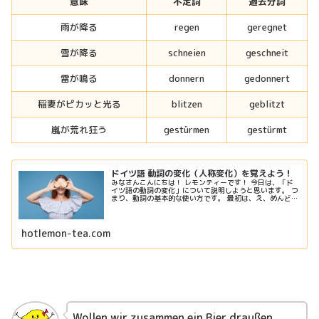
意味
不定詞
過去分詞
雨が降る
regen
geregnet
雪が降る
schneien
geschneit
雷が鳴る
donnern
gedonnert
稲妻がピカッと光る
blitzen
geblitzt
嵐が荒れ狂う
gestürmen
gestürmt
ドイツ語 動詞の変化（人称変化）を覚えよう！
みなさんこんにちは！ レモンティーです！ 今日は、「ド
イツ語の動詞の変化」について説明しようと思います。 つ
まり、動詞の基本的な使い方です。 最初は、え、めんどく
さっっ！と思うかもしれませんが、慣れればなんてこたぁ
ございません！ ドイツ語初...
hotlemon-tea.com
Wollen wir zusammen ein Bier draußen