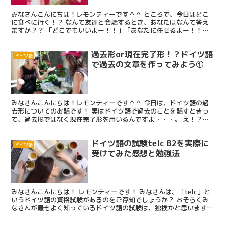
みなさんこんにちは！レモンティーです＾＾ ところで、今日はどこ
に食べに行く！？ なんて友達と会話するとき、あなたはなんて答え
ますか？？ 「どこでもいいよー！！」「あなたに任せるよー！！」
と、答えてる方！！！ 私です！！！！✋ いや、ほんと...
過去形or現在完了形！？ドイツ語
ドイツ語
で過去の文章を作ってみよう①
みなさんこんにちは！レモンティーです＾＾ 今日は、ドイツ語の過
去形についてのお話です！ 実はドイツ語で過去のことを話すときっ
て、過去形ではなく現在完了形を用いるんですよ・・・。 え！？や
やこしいやんか！！！！！ しかー－－－し！！！ こんな...
ドイツ語の試験telc B2を実際に
ドイツ語
受けてみた感想と勉強法
みなさんこんにちは！ レモンティーです！ みなさんは、「telc」と
いうドイツ語の資格試験があるのをご存知でしょうか？ おそらくみ
なさんが最もよく知っているドイツ語の試験は、独検かと思います。
しかし、「独検」はあくまでも、日本国内で通じる...