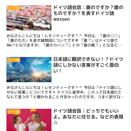
ドイツ語会話：誰のですか？誰の
ドイツ語
ものですか？を表すドイツ語
wessen
みなさんこんにちは！レモンティーです＾＾ 今日は、「誰の○○」
「誰のもの」を表す疑問詞についてです🌟 「誰？」はドイツ語で
Wer?となりますが、「誰のカバン？」とか「誰の靴？」となると少
し形が変化するので、一緒にチェックしていきましょう♪ ...
日本語に翻訳できない！？ドイツ
ドイツ語
語にしかない言葉がすごく面白
い！
みなさんこんにちは！レモンティーです＾＾ 今日は「ドイツ語にし
かない言葉」についてです☆ ドイツに留学中、これって日本語だと
なんて言うの？と聞かれることが多かったのですが、うまく訳せなか
ったり、これって日本語にはない言葉だなぁと思うことがあ...
ドイツ語会話：どっちでもいい
ドイツ語
よ。あなたに任せる。などの表現
☆