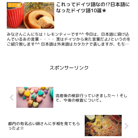
これってドイツ語なの⁉日本語に
ドイツ語
なったドイツ語10選★
みなさんこんにちは！レモンティーです^^ 今日は、日本語に溶け込
んでいるあの言葉・・・・ 実はドイツから来た言葉だよ♪というのを
ご紹介致します^^ 日本語は外来語はカタカナで表しますが、もちろ
ん英語だったり、ポルトガル語だったり、ドイツ語だ...
スポンサーリンク
流産後の検診行っていきました～！そし
て、今後の検査について。
都内の有名占い師さんに手相を見てもら
ったよ☆