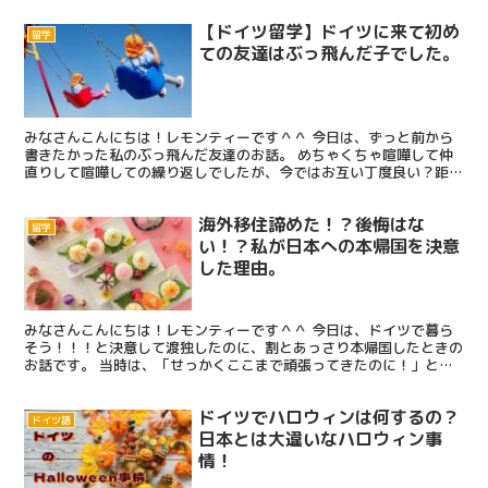
【ドイツ留学】ドイツに来て初め
留学
ての友達はぶっ飛んだ子でした。
みなさんこんにちは！レモンティーです＾＾ 今日は、ずっと前から
書きたかった私のぶっ飛んだ友達のお話。 めちゃくちゃ喧嘩して仲
直りして喧嘩しての繰り返しでしたが、今ではお互い丁度良い？距離
感でたま～に連絡している感じです。 私の周りにはなかな...
海外移住諦めた！？後悔はな
留学
い！？私が日本への本帰国を決意
した理由。
みなさんこんにちは！レモンティーです＾＾ 今日は、ドイツで暮ら
そう！！！と決意して渡独したのに、割とあっさり本帰国したときの
お話です。 当時は、「せっかくここまで頑張ってきたのに！」とか
「お仕事も頑張って見つけたのに！」とかいろいろ思いまし...
ドイツでハロウィンは何するの？
ドイツ語
日本とは大違いなハロウィン事
情！