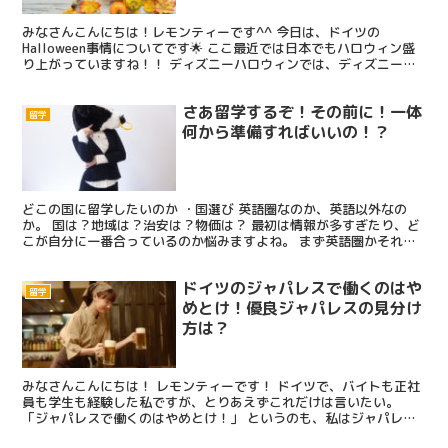
みなさんこんにちは！レモンティーです^^ 今日は、ドイツの
Halloween事情についてです🌟 ここ最近では日本でもハロウィン盛
り上がっていますね！！ ディズニーハロウィンでは、ディズニーキ
ャラクターの仮装を楽しんだり、渋谷に行ってパーティ...
さあ留学するぞ！その前に！一体
留学
何から準備すればいいの！？
どこの国に留学したいのか ・国選び 英語圏なのか、英語以外なの
か。 国は？地域は？治安は？物価は？ 最初は情報が多すぎたり、ど
こが自分に一番合っているのか悩みますよね。 まず英語圏かそれ以
外なのかはすぐ決まると思います。私は大学でドイツ語を...
ドイツのジャパレスで働くのはや
留学
めとけ！優良ジャパレスの見分け
方は？
みなさんこんにちは！ レモンティーです！ ドイツで、バイトも正社
員も学生も経験した私ですが、とりあえずこれだけは言いたい。
「ジャパレスで働くのはやめとけ！」 というのも、私はジャパレス
(日本食レストラン)でバイト→正社員だった時期がありま...