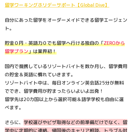
留学ワーキングホリデーサポート【Global Dive】
自分にあった留学をオーダーメイドできる留学エージェン
ト。
貯金０円・英語力０でも留学へ行ける独自の「
ZEROから
留学プラン
」は業界初！
国内で提携しているリゾートバイトを数か月し、
留学費用
の貯金＆英語に慣れていきます。
リゾートバイト中は、毎日オンライン英会話25分が無料
ででき、留学費用が貯まったらいよいよ出発！
留学先は20カ国以上から選択可能＆語学学校も自由に選
べます。
さらに、
学校選びやビザ取得などの前準備だけでなく、留
学中に定期的に連絡、帰国後のキャリア相談、トラブル対