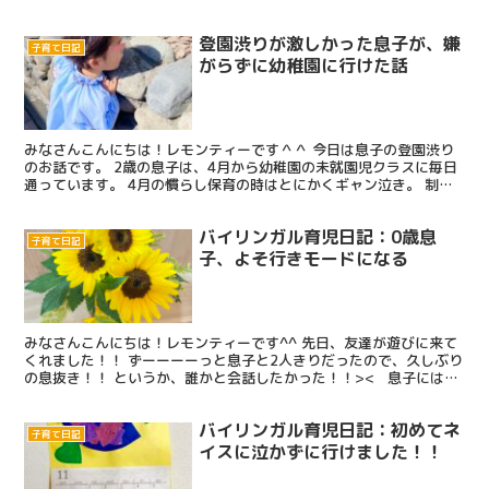
しかく、ひし形、ハート、ほし、などなどを持ってきて...
登園渋りが激しかった息子が、嫌
子育て日記
がらずに幼稚園に行けた話
みなさんこんにちは！レモンティーです＾＾ 今日は息子の登園渋り
のお話です。 2歳の息子は、4月から幼稚園の未就園児クラスに毎日
通っています。 4月の慣らし保育の時はとにかくギャン泣き。 制服
を着て幼稚園に向かうも、バイバイのときはやっぱり「...
バイリンガル育児日記：0歳息
子育て日記
子、よそ行きモードになる
みなさんこんにちは！レモンティーです^^ 先日、友達が遊びに来て
くれました！！ ずーーーーっと息子と2人きりだったので、久しぶり
の息抜き！！ というか、誰かと会話したかった！！>< 息子には、
ママの友達が今日来るんだよ♪ということを事前...
バイリンガル育児日記：初めてネ
子育て日記
イスに泣かずに行けました！！