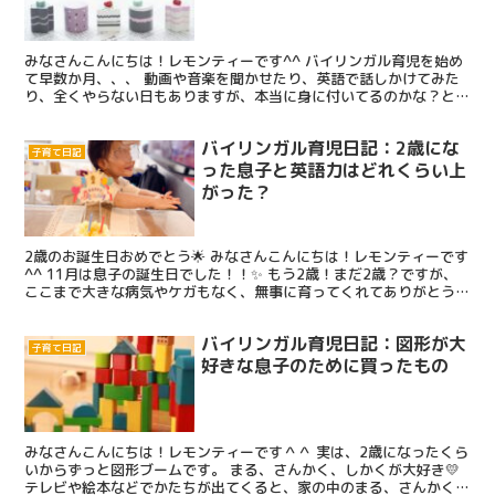
みなさんこんにちは！レモンティーです^^ バイリンガル育児を始め
て早数か月、、、 動画や音楽を聞かせたり、英語で話しかけてみた
り、全くやらない日もありますが、本当に身に付いてるのかな？と不
安になる日々を送っております。 まだ9ヵ月だからむし...
バイリンガル育児日記：2歳にな
子育て日記
った息子と英語力はどれくらい上
がった？
2歳のお誕生日おめでとう🌟 みなさんこんにちは！レモンティーです
^^ 11月は息子の誕生日でした！！✨ もう2歳！まだ2歳？ですが、
ここまで大きな病気やケガもなく、無事に育ってくれてありがとう
(´；ω；`) 息子の誕生日には、両家のじいじと...
バイリンガル育児日記：図形が大
子育て日記
好きな息子のために買ったもの
みなさんこんにちは！レモンティーです＾＾ 実は、2歳になったくら
いからずっと図形ブームです。 まる、さんかく、しかくが大好き💛
テレビや絵本などでかたちが出てくると、家の中のまる、さんかく、