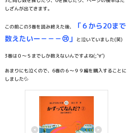
3と同じ数を探したり、0を探したり、ページの後半はた
しざんが出てきます。
「６から20まで
この前この3巻を読み終えた後、
数えたいー－－－😢」
と泣いていました(笑)
3巻は０～５までしか数えないんですよね(;’∀’)
あまりにも泣くので、6巻の６～９９編を購入することに
しました💦