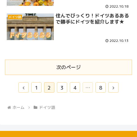
2022.10.18
住んでびっくり！ドイツあるある
ドイツ語
で勝手にドイツを紹介します★
2022.10.13
次のページ
前
次
1
2
3
4
…
8
へ
へ
ホーム
ドイツ語