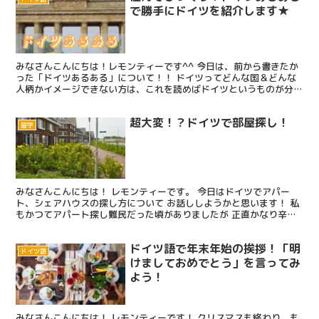
で勝手にドイツを紹介します★
みなさんこんにちは！レモンティーです^^ 今日は、前から書きたか
った「ドイツあるある」について！！ ドイツってどんな国＆どんな
人柄かイメージできない方は、これを読めばドイツというものが分か
るはず！！(笑) だいたいネタですので、hahaha...
超大変！？ドイツで部屋探し！
留学
みなさんこんにちは！ レモンティーです。 今日はドイツでアパー
ト、シェアハウスの探し方について お話ししようかと思います！ 私
もかつてアパート探し難民だった頃がありましたが 正直かなり辛か
ったです。 もう二度と部屋探しなんかしたくない… 日...
ドイツ語で年末年始の挨拶！「明
ドイツ語
けましておめでとう」を言ってみ
よう！
みなさんこんにちは！ レモンティーです！ クリスマスも終わり、も