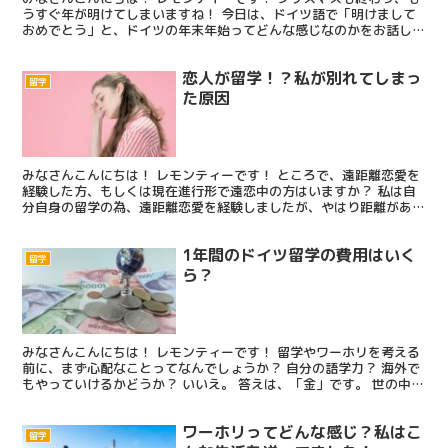
うすぐ年が明けてしまいますね！ 今日は、ドイツ語で「明けまして
おめでとう」と、ドイツの年末年始ってどんな感じなのかをお話しし
たいと思います！ 「1年間のドイツ留学の費用はいくら...
恋人が留学！？私が別れてしまっ
留学
た原因
みなさんこんにちは！ レモンティーです！ ところで、遠距離恋愛を
経験した方、もしくは現在進行形で遠恋中の方はいますか？ 私は自
分自身の留学の為、遠距離恋愛を経験しましたが、やはり距離がある
と難しいのね・・・。という感じでした・・(笑) しか...
1年間のドイツ留学の費用はいく
留学
ら？
みなさんこんにちは！ レモンティーです！ 留学やワーホリを考える
前に、まず心配なことってなんでしょうか？ 自分の語学力？ 海外で
もやっていけるかどうか？ いいえ。 答えは、「金」です。 世の中や
はりお金・・・ 結局のところお金がなければ何も...
ワーホリってどんな感じ？私はこ
留学