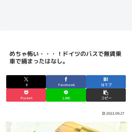
めちゃ怖い・・・！ドイツのバスで無賃乗
車で捕まったはなし。
X
Facebook
はてブ
Pocket
LINE
コピー
2022.09.27