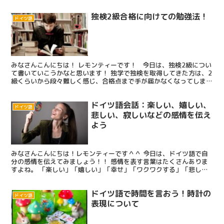
独検2級合格に向けての勉強法！
ドイツ語
みなさんこんにちは！ レモンティーです！ 今日は、独検2級につい
て書いていこうかなと思います！ 独学で独検を取得してきた方は、2
級くらいから段々難しく感じ、合格点まで手が届かなくなってしまっ
たというお話をよく耳にするので、私の勉強法をご...
ドイツ語会話：楽しい、嬉しい、
ドイツ語
悲しい、寂しいなどの感情を伝え
よう
みなさんこんにちは！レモンティーです＾＾ 今日は、ドイツ語で自
分の感情を伝えてみましょう！！ 感情を表す言葉はたくさんありま
すよね。 「楽しい」「嬉しい」「幸せ」「ワクワクする」「悲し
い」「寂しい」「眠い」「疲れた」「嫌い」などなどたくさん...
ドイツ語で時間を言おう！時計の
ドイツ語
表現について