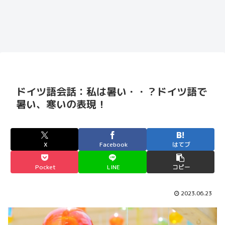
ドイツ語会話：私は暑い・・？ドイツ語で
暑い、寒いの表現！
X
Facebook
はてブ
Pocket
LINE
コピー
2023.06.23