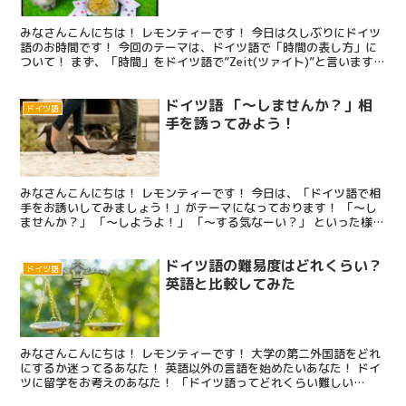
みなさんこんにちは！ レモンティーです！ 今日は久しぶりにドイツ
語のお時間です！ 今回のテーマは、ドイツ語で「時間の表し方」に
ついて！ まず、「時間」をドイツ語で”Zeit(ツァイト)”と言います。
時計が読めれば、今何時ですか？と聞かれた...
ドイツ語 「～しませんか？」相
ドイツ語
手を誘ってみよう！
みなさんこんにちは！ レモンティーです！ 今日は、「ドイツ語で相
手をお誘いしてみましょう！」がテーマになっております！ 「～し
ませんか？」 「～しようよ！」 「～する気なーい？」 といった様々
な誘い文句があります。 是非、これらのフレーズを...
ドイツ語の難易度はどれくらい？
ドイツ語
英語と比較してみた
みなさんこんにちは！ レモンティーです！ 大学の第二外国語をどれ
にするか迷ってるあなた！ 英語以外の言語を始めたいあなた！ ドイ
ツに留学をお考えのあなた！ 「ドイツ語ってどれくらい難しい
の？」とお考えではないでしょうか。 英語と比べて難しい...