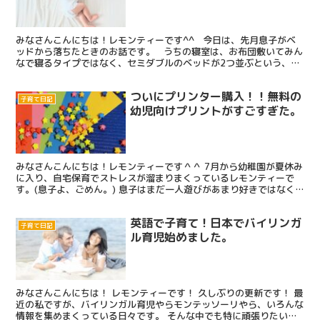
みなさんこんにちは！レモンティーです^^ 今日は、先月息子がベ
ッドから落ちたときのお話です。 うちの寝室は、お布団敷いてみん
なで寝るタイプではなく、セミダブルのベッドが2つ並ぶという、ほ
ぼベッドで埋め尽くされた部屋なんです。 引っ越...
ついにプリンター購入！！無料の
子育て日記
幼児向けプリントがすごすぎた。
みなさんこんにちは！レモンティーです＾＾ 7月から幼稚園が夏休み
に入り、自宅保育でストレスが溜まりまくっているレモンティーで
す。(息子よ、ごめん。) 息子はまだ一人遊びがあまり好きではなく
て、いつもママと一緒でなければやる気が起きない男子な...
英語で子育て！日本でバイリンガ
子育て日記
ル育児始めました。
みなさんこんにちは！ レモンティーです！ 久しぶりの更新です！ 最
近の私ですが、バイリンガル育児やらモンテッソーリやら、いろんな
情報を集めまくっている日々です。 そんな中でも特に頑張りたいの