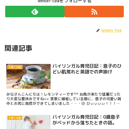
lemon-teaをフォローする
lemon-tea
関連記事
バイリンガル育児日記：息子のひ
子育て日記
どい肌荒れと英語での声掛け
みなさんこんにちは！レモンティーです^^ 台風が来たり猛暑だった
り大変な夏休みですね>< 実家に帰省している間に、息子の可愛い背
中とお尻に発疹ができてしまいました・・・😢 ひぃぃぃぃ！！！！
痛々しい😢 最初は汗疹かな？？って思ってたんだけど...
バイリンガル育児日記：0歳息子
子育て日記
がベッドから落ちたときの話。