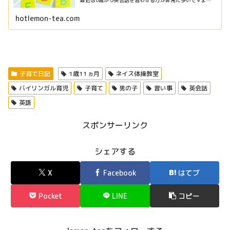
ね。 私が英会話スクールに勤めていた時も、早くて6ヶ月
の赤ちゃんが来ていたり、...
hotlemon-tea.com
子育て日記
1歳11ヵ月
ネイス体操教室
バイリンガル育児
子育て
男の子
習い事
英会話
英語
スポンサーリンク
シェアする
X
Facebook
はてブ
Pocket
LINE
コピー