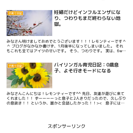
が早期英語教育！！ 0歳から英語に触れさせているお...
妊婦だけどインフルエンザにな
子育て日記
り、つわりもまだ終わらない地
獄。
みなさん明けましておめでとうございます！！！レモンティーです＾
＾ ブログがなかなか書けず、1月後半になってしまいました。 それ
もこれも全てはアイツのせいです。 そう、つわりです。 実は、6wく
らいからつわりはあったのだけど、今回は若干気持ち...
バイリンガル育児日記：0歳息
子育て日記
子、よそ行きモードになる
みなさんこんにちは！レモンティーです^^ 先日、友達が遊びに来て
くれました！！ ずーーーーっと息子と2人きりだったので、久しぶり
の息抜き！！ というか、誰かと会話したかった！！>< 息子には、
ママの友達が今日来るんだよ♪ということを事前...
スポンサーリンク